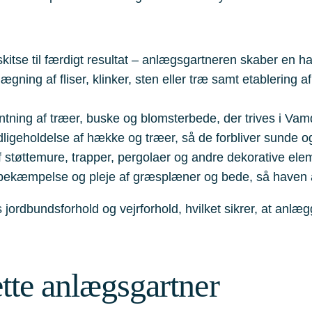
 skitse til færdigt resultat – anlægsgartneren skaber en 
lægning af fliser, klinker, sten eller træ samt etablering a
antning af træer, buske og blomsterbede, der trives i Va
ligeholdelse af hække og træer, så de forbliver sunde og 
af støttemure, trapper, pergolaer og andre dekorative el
bekæmpelse og pleje af græsplæner og bede, så haven al
rdbundsforhold og vejrforhold, hvilket sikrer, at anlægge
tte anlægsgartner