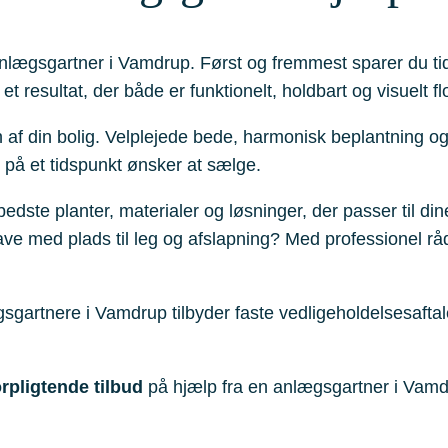
anlægsgartner i Vamdrup. Først og fremmest sparer du t
t resultat, der både er funktionelt, holdbart og visuelt flo
f din bolig. Velplejede bede, harmonisk beplantning og fl
u på et tidspunkt ønsker at sælge.
ste planter, materialer og løsninger, der passer til din
ave med plads til leg og afslapning? Med professionel råd
sgartnere i Vamdrup tilbyder faste vedligeholdelsesaft
orpligtende tilbud
på hjælp fra en anlægsgartner i Vamdr