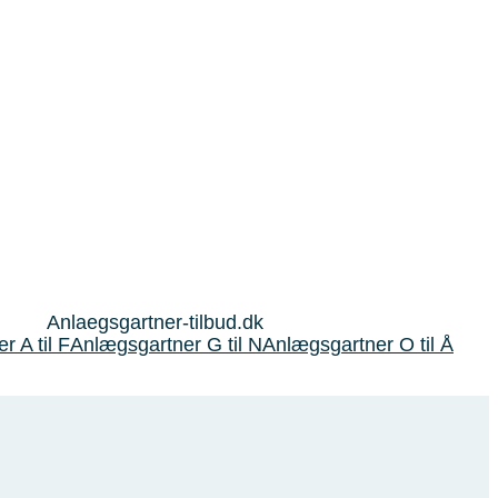
Anlaegsgartner-tilbud.dk
 A til F
Anlægsgartner G til N
Anlægsgartner O til Å