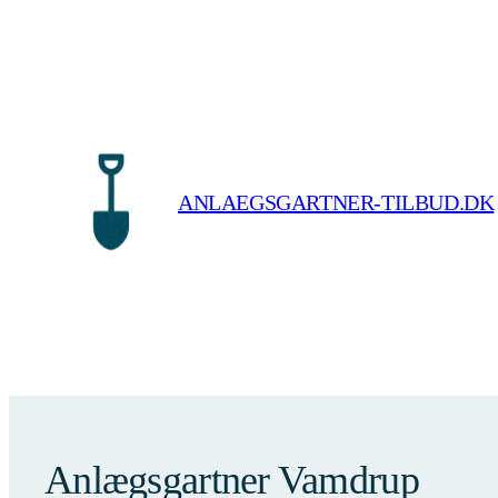
Spring
til
indhold
ANLAEGSGARTNER-TILBUD.DK
Anlægsgartner Vamdrup