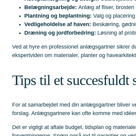
Belægningsarbejde:
Anlæg af fliser, brosten
Plantning og beplantning:
Valg og placering 
Vedligeholdelse af haven:
Beskæring, gødning
Dræning og jordforbedring:
Løsning af probl
Ved at hyre en professionel anlægsgartner sikrer du, 
ekspertviden om materialer, planter og havearkitektu
Tips til et succesful
For at samarbejdet med din anlægsgartner bliver ve
forslag. Anlægsgartnere kan ofte komme med idéer,
Det er vigtigt at aftale budget, tidsplan og materia
forventningerne. Spørg også ind til garantier og ved