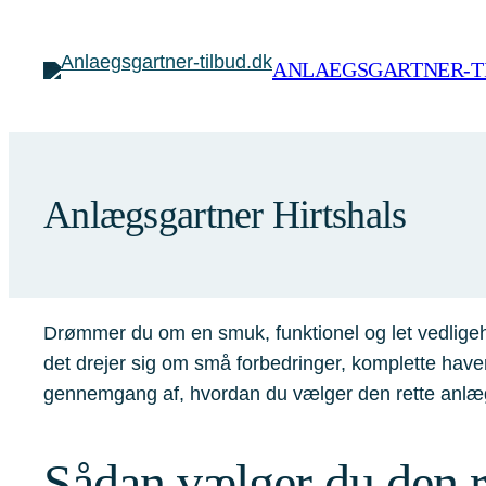
Spring
til
ANLAEGSGARTNER-T
indhold
Anlægsgartner Hirtshals
Drømmer du om en smuk, funktionel og let vedligeho
det drejer sig om små forbedringer, komplette haver
gennemgang af, hvordan du vælger den rette anlæg
Sådan vælger du den ri