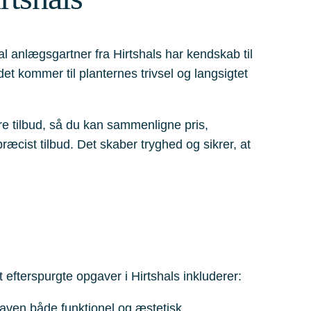
al anlægsgartner fra Hirtshals har kendskab til
det kommer til planternes trivsel og langsigtet
ere tilbud, så du kan sammenligne pris,
æcist tilbud. Det skaber tryghed og sikrer, at
fterspurgte opgaver i Hirtshals inkluderer:
haven både funktionel og æstetisk.