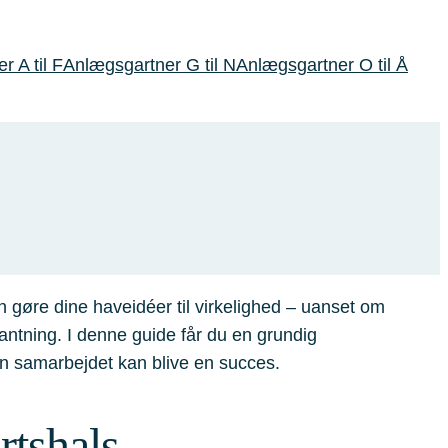
 A til F
Anlægsgartner G til N
Anlægsgartner O til Å
 gøre dine haveidéer til virkelighed – uanset om
antning. I denne guide får du en grundig
n samarbejdet kan blive en succes.
rtshals