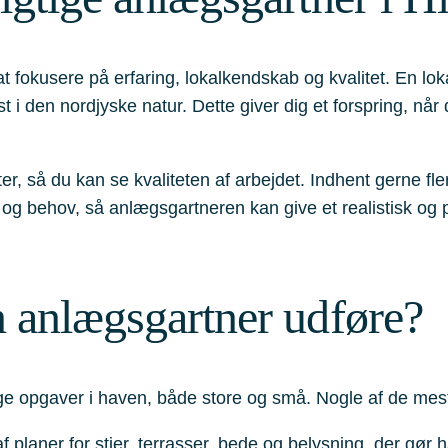
t fokusere på erfaring, lokalkendskab og kvalitet. En lok
 i den nordjyske natur. Dette giver dig et forspring, når 
ter, så du kan se kvaliteten af arbejdet. Indhent gerne fl
g behov, så anlægsgartneren kan give et realistisk og pr
 anlægsgartner udføre?
 opgaver i haven, både store og små. Nogle af de mest e
 planer for stier, terrasser, bede og belysning, der gør 