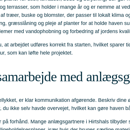
 og terrasser, som holder i mange år og er nemme at ved
af træer, buske og blomster, der passer til lokalt klima o
, græsslåning og pleje af planter for at holde haven su
emer med vandophobning og forbedring af jordens kvalitet
at arbejdet udføres korrekt fra starten, hvilket sparer ti
r, som kan løfte hele projektet.
dt samarbejde med anlægsg
llykket, er klar kommunikation afgørende. Beskriv dine ø
 du ikke selv havde overvejet, hvilket kan gøre haven 
ler på forhånd. Mange anlægsgartnere i Hirtshals tilbyder 
ligeholdelsesplaner, især hvis der bruges særlige materia