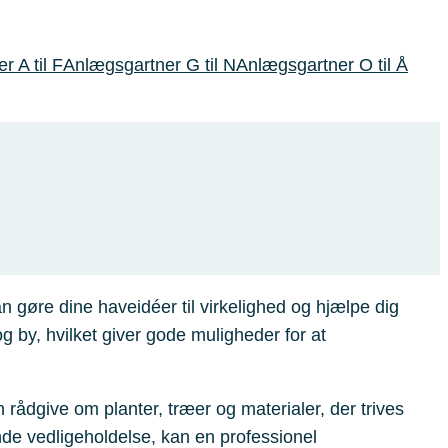
 A til F
Anlægsgartner G til N
Anlægsgartner O til Å
øre dine haveidéer til virkelighed og hjælpe dig
by, hvilket giver gode muligheder for at
rådgive om planter, træer og materialer, der trives
de vedligeholdelse, kan en professionel