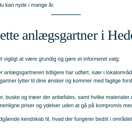
 du kan nyde i mange år.
ette anlægsgartner i He
 vigtigt at være grundig og gøre et informeret valg:
er anlægsgartneren tidligere har udført, især i lokalområ
tner lytter til dine ønsker og kommer med faglige forsla
, buske og træer der anbefales, samt hvilke materialer de
menligne priser og ydelser uden at gå på kompromis med
dgående kendskab til, hvad der fungerer bedst i området