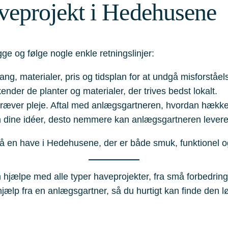
haveprojekt i Hedehusene
ægge og følge nogle enkle retningslinjer:
ng, materialer, pris og tidsplan for at undgå misforståels
nder de planter og materialer, der trives bedst lokalt.
 kræver pleje. Aftal med anlægsgartneren, hvordan hækk
 dine idéer, desto nemmere kan anlægsgartneren levere e
å en have i Hedehusene, der er både smuk, funktionel 
 hjælpe med alle typer haveprojekter, fra små forbedrin
jælp fra en anlægsgartner, så du hurtigt kan finde den l