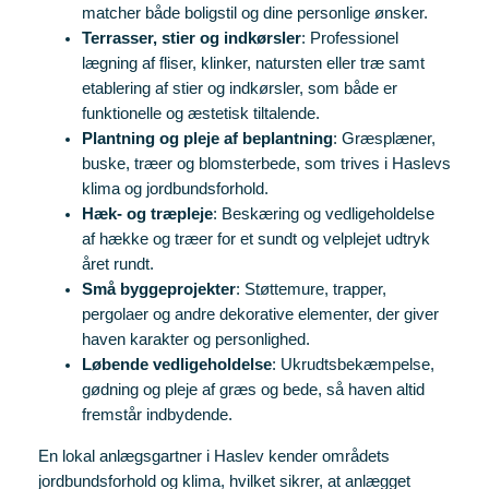
matcher både boligstil og dine personlige ønsker.
Terrasser, stier og indkørsler
: Professionel
lægning af fliser, klinker, natursten eller træ samt
etablering af stier og indkørsler, som både er
funktionelle og æstetisk tiltalende.
Plantning og pleje af beplantning
: Græsplæner,
buske, træer og blomsterbede, som trives i Haslevs
klima og jordbundsforhold.
Hæk- og træpleje
: Beskæring og vedligeholdelse
af hække og træer for et sundt og velplejet udtryk
året rundt.
Små byggeprojekter
: Støttemure, trapper,
pergolaer og andre dekorative elementer, der giver
haven karakter og personlighed.
Løbende vedligeholdelse
: Ukrudtsbekæmpelse,
gødning og pleje af græs og bede, så haven altid
fremstår indbydende.
En lokal anlægsgartner i Haslev kender områdets
jordbundsforhold og klima, hvilket sikrer, at anlægget