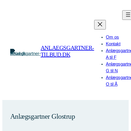
Spring
til
indhold
Om os
Kontakt
ANLAEGSGARTNER-
Anlægsgartn
TILBUD.DK
A til F
Anlægsgartn
G til N
Anlægsgartn
O til Å
Anlægsgartner Glostrup