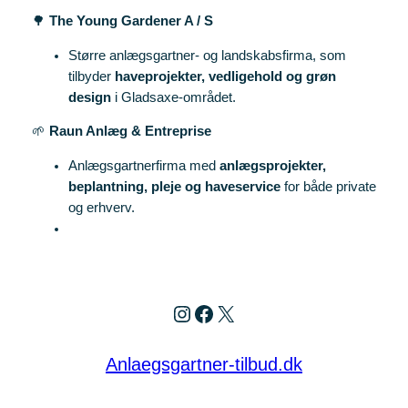
🌳
The Young Gardener A / S
Større anlægsgartner‑ og landskabsfirma, som
tilbyder
haveprojekter, vedligehold og grøn
design
i Gladsaxe‑området.
🌱
Raun Anlæg & Entreprise
Anlægsgartnerfirma med
anlægsprojekter,
beplantning, pleje og haveservice
for både private
og erhverv.
Instagram
Facebook
X
Anlaegsgartner-tilbud.dk