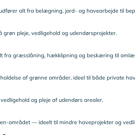
dfører alt fra belægning, jord‑ og havearbejde til be
 grøn pleje, vedligehold og udendørsprojekter.
lt fra græsslåning, hækklipning og beskæring til oml
holdelse af grønne områder, ideel til både private ha
vedligehold og pleje af udendørs arealer.
‑området — ideelt til mindre haveprojekter og vedl