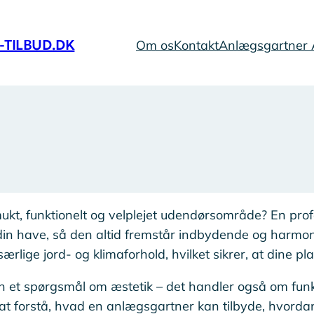
TILBUD.DK
Om os
Kontakt
Anlægsgartner A
smukt, funktionelt og velplejet udendørsområde? En pr
 din have, så den altid fremstår indbydende og harmo
rlige jord- og klimaforhold, hvilket sikrer, at dine pla
et spørgsmål om æstetik – det handler også om funkt
at forstå, hvad en anlægsgartner kan tilbyde, hvordan