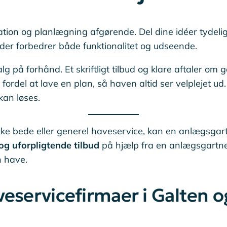
ikation og planlægning afgørende. Del dine idéer tydeli
der forbedrer både funktionalitet og udseende.
lg på forhånd. Et skriftligt tilbud og klare aftaler om
ordel at lave en plan, så haven altid ser velplejet ud.
kan løses.
 bede eller generel haveservice, kan en anlægsgartne
og uforpligtende tilbud
på hjælp fra en anlægsgartne
n have.
eservicefirmaer i Galten 