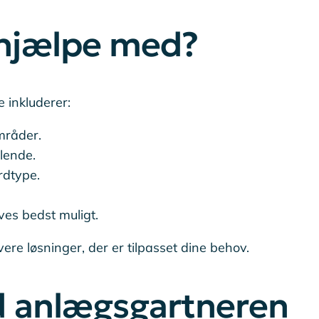
 hjælpe med?
 inkluderer:
mråder.
alende.
rdtype.
ves bedst muligt.
re løsninger, der er tilpasset dine behov.
ed anlægsgartneren