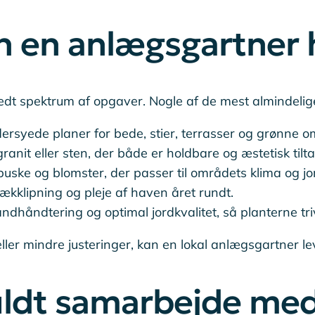
an en anlægsgartner
dt spektrum af opgaver. Nogle af de mest almindelige
rsyede planer for bede, stier, terrasser og grønne o
granit eller sten, der både er holdbare og æstetisk tilt
uske og blomster, der passer til områdets klima og jo
kklipning og pleje af haven året rundt.
andhåndtering og optimal jordkvalitet, så planterne tri
r mindre justeringer, kan en lokal anlægsgartner leve
sfuldt samarbejde m