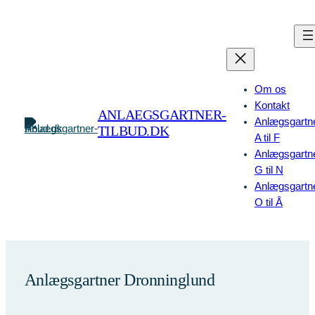
Spring
til
indhold
Om os
Kontakt
ANLAEGSGARTNER-
Anlægsgartn
TILBUD.DK
A til F
Anlægsgartn
G til N
Anlægsgartn
O til Å
Anlægsgartner Dronninglund