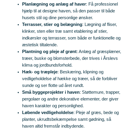
Planlægning og anlæg af haver
: Få professionel
hjælp til at designe haven, så den passer til både
husets stil og dine personlige ønsker.
Terrasser, stier og belægning
: Lægning af fliser,
klinker, sten eller træ samt etablering af stier,
indkørsler og terrasser, som både er funktionelle og
æstetisk tiltalende.
Plantning og pleje af grønt
: Anlæg af græsplæner,
træer, buske og blomsterbede, der trives i Årslevs
klima og jordbundsforhold.
Hæk- og træpleje
: Beskæring, klipning og
vedligeholdelse af hække og træer, så de forbliver
sunde og ser flotte ud året rundt.
Små byggeprojekter i haven
: Støttemure, trapper,
pergolaer og andre dekorative elementer, der giver
haven karakter og personlighed.
Løbende vedligeholdelse
: Pleje af græs, bede og
planter, ukrudtsbekæmpelse samt gødning, så
haven altid fremstår indbydende.