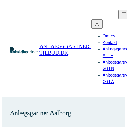
Spring
til
indhold
Om os
Kontakt
ANLAEGSGARTNER-
Anlægsgartn
TILBUD.DK
A til F
Anlægsgartn
G til N
Anlægsgartn
O til Å
Anlægsgartner Aalborg